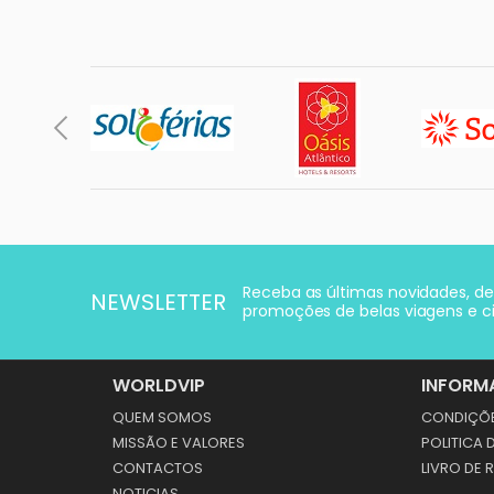
Receba as últimas novidades, d
NEWSLETTER
promoções de belas viagens e ci
WORLDVIP
INFORM
QUEM SOMOS
CONDIÇÕE
MISSÃO E VALORES
POLITICA 
CONTACTOS
LIVRO DE
NOTICIAS