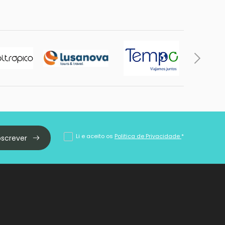
Li e aceito os
Politica de Privacidade
*
bscrever