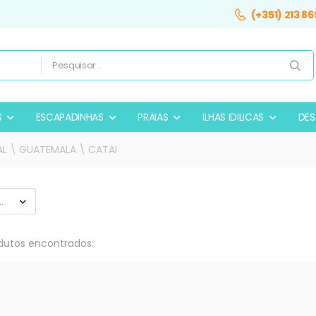
(+351) 213 86
S
ESCAPADINHAS
PRAIAS
ILHAS IDILICAS
DES
AL \ GUATEMALA \ CATAI
utos encontrados.