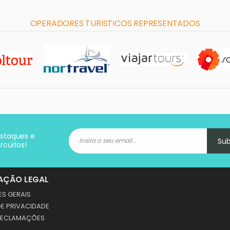
OPERADORES TURISTICOS REPRESENTADOS
estaques e
Su
rcuitos!
AÇÃO LEGAL
S GERAIS
DE PRIVACIDADE
 RECLAMAÇÕES