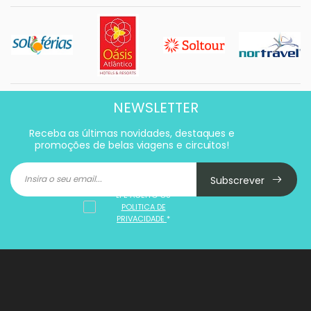
NEWSLETTER
Receba as últimas novidades, destaques e
promoções de belas viagens e circuitos!
Subscrever
LI E ACEITO OS
POLITICA DE
PRIVACIDADE
*