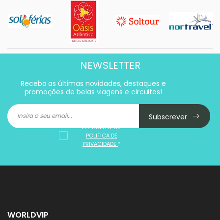
NEWSLETTER
Receba as últimas novidades, destaques e
promoções de belas viagens e circuitos!
Subscrever
LI E ACEITO OS
POLITICA DE
PRIVACIDADE
*
WORLDVIP