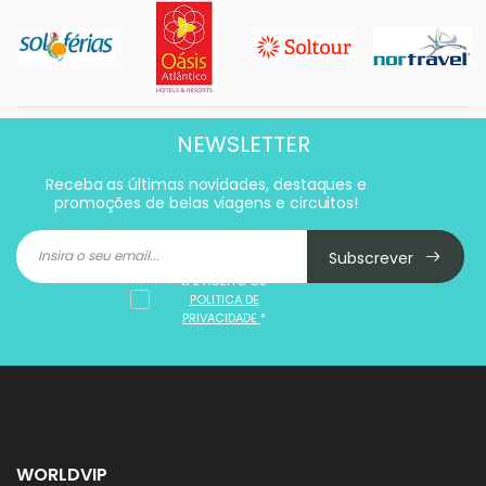
NEWSLETTER
Receba as últimas novidades, destaques e
promoções de belas viagens e circuitos!
Subscrever
LI E ACEITO OS
POLITICA DE
PRIVACIDADE
*
WORLDVIP