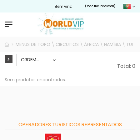
Bem vindos ao nosso site Worldvip.pt
(rede fixa nacional)
MENUS DE TOPO \ CIRCUITOS \ ÁFRICA \ NAMÍBIA \ TUI
Total: 0
Sem produtos encontrados.
OPERADORES TURISTICOS REPRESENTADOS