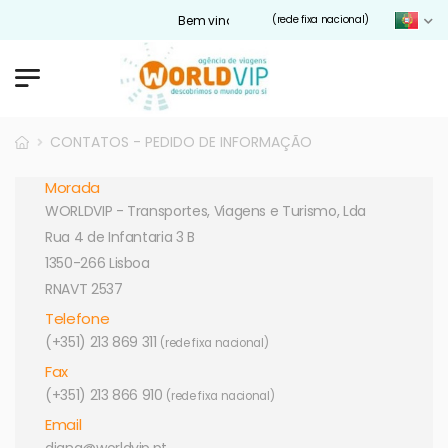
Bem vindos ao nosso site Worldvip.pt
(rede fixa nacional)
CONTATOS - PEDIDO DE INFORMAÇÃO
Morada
WORLDVIP - Transportes, Viagens e Turismo, Lda
Rua 4 de Infantaria 3 B
1350-266 Lisboa
RNAVT 2537
Telefone
(+351) 213 869 311
(rede fixa nacional)
Fax
(+351) 213 866 910
(rede fixa nacional)
Email
diana@worldvip.pt