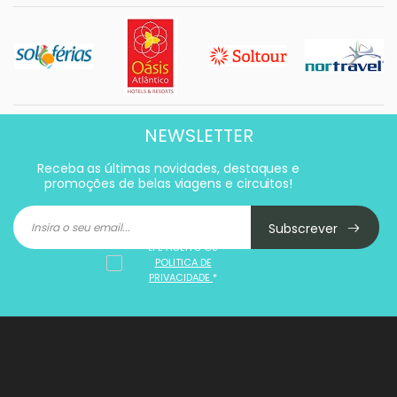
NEWSLETTER
Receba as últimas novidades, destaques e
promoções de belas viagens e circuitos!
Subscrever
LI E ACEITO OS
POLITICA DE
PRIVACIDADE
*