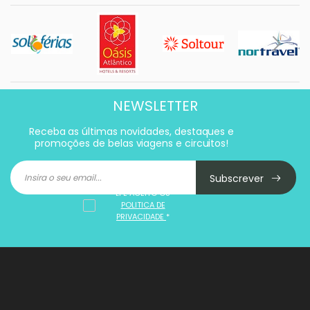
NEWSLETTER
Receba as últimas novidades, destaques e
promoções de belas viagens e circuitos!
Subscrever
LI E ACEITO OS
POLITICA DE
PRIVACIDADE
*