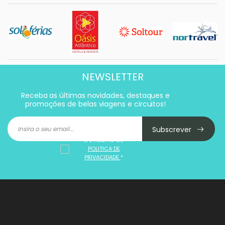
NEWSLETTER
Receba as últimas novidades, destaques e
promoções de belas viagens e circuitos!
Subscrever
LI E ACEITO OS
POLITICA DE
PRIVACIDADE
*