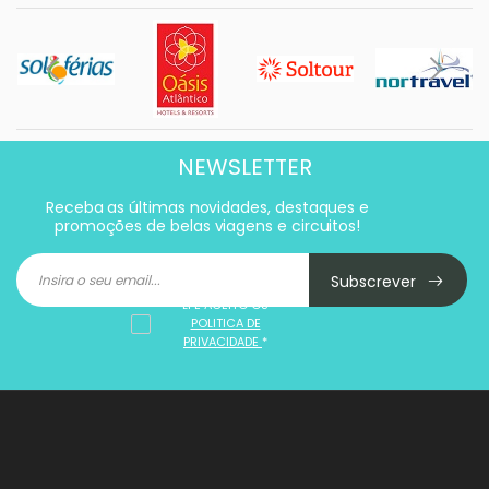
NEWSLETTER
Receba as últimas novidades, destaques e
promoções de belas viagens e circuitos!
Subscrever
LI E ACEITO OS
POLITICA DE
PRIVACIDADE
*