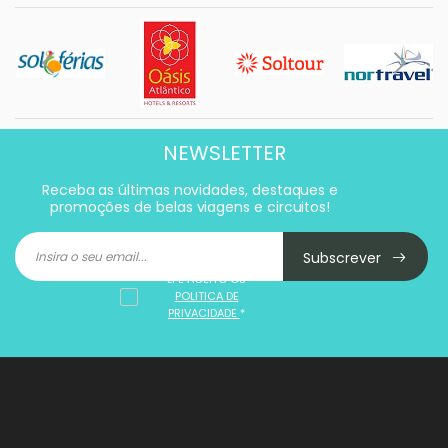
NEWSLETTER
Receba as últimas novidades, destaques e
promoções de belas viagens e circuitos!
Subscrever
LI E ACEITO OS
POLITICA DE
PRIVACIDADE
*