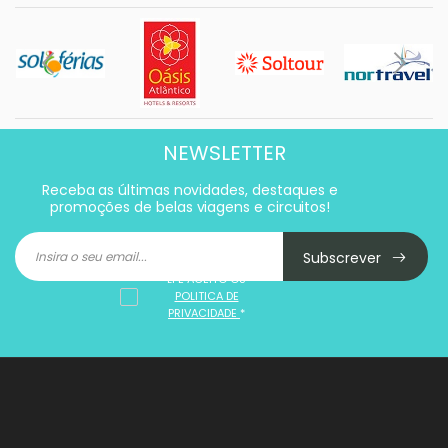
NEWSLETTER
Receba as últimas novidades, destaques e
promoções de belas viagens e circuitos!
Subscrever
LI E ACEITO OS
POLITICA DE
PRIVACIDADE
*