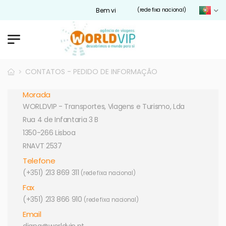
Bem vindos ao nosso site Worldvip.pt
(rede fixa nacional)
CONTATOS - PEDIDO DE INFORMAÇÃO
Morada
WORLDVIP - Transportes, Viagens e Turismo, Lda
Rua 4 de Infantaria 3 B
1350-266 Lisboa
RNAVT 2537
Telefone
(+351) 213 869 311
(rede fixa nacional)
Fax
(+351) 213 866 910
(rede fixa nacional)
Email
diana@worldvip.pt